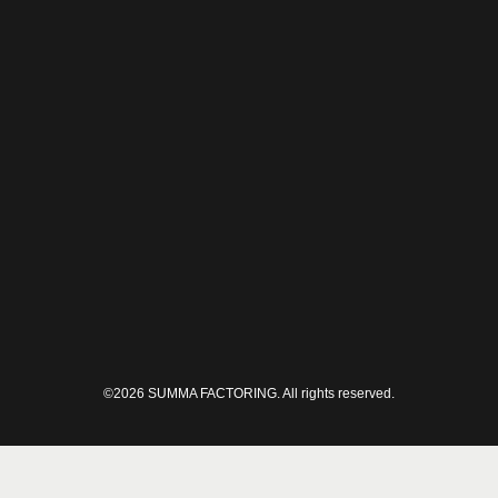
Contato
(+598) 29009290
summa@summa.com.uy
11.100 Montevideo, Uruguay
Yi 1530 esq. Uruguay
©2026 SUMMA FACTORING. All rights reserved.