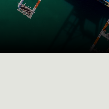
ção
ação