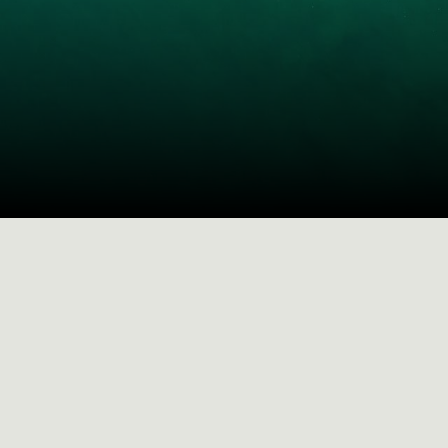
importa
SOLUÇÕES
Factoring de import