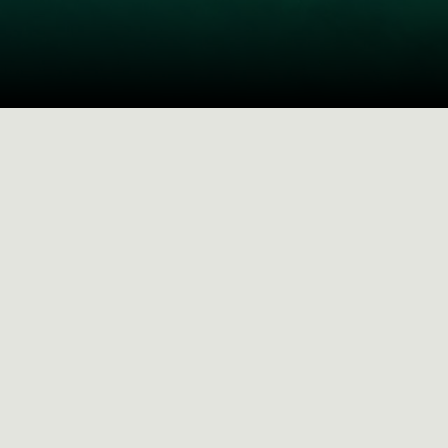
SOLUCIONES
Import factoring
Mediante el factoring de importación
exportador del exterior obtiene una 
crédito y adelantos financieros para