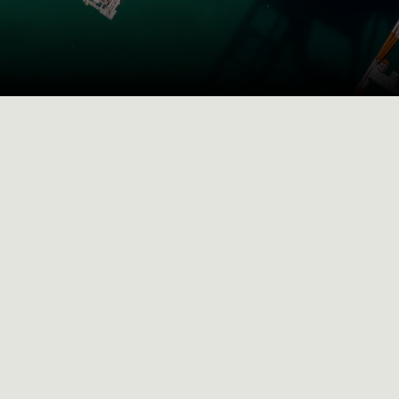
 un
línea de
 poder