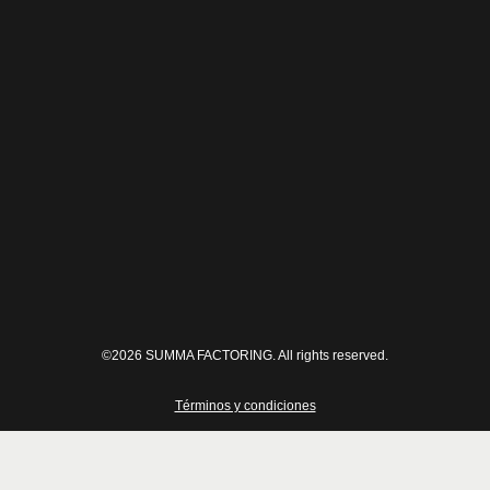
Contacto
(+598) 29009290
summa@summa.com.uy
11.100 Montevideo, Uruguay
Yi 1530 esq. Uruguay
©2026 SUMMA FACTORING. All rights reserved.
Términos y condiciones