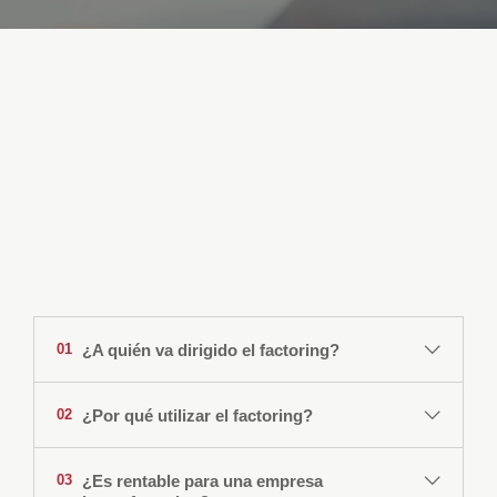
SUMMA FACTORING
Preguntas frecuentes
¿A quién va dirigido el factoring?
01
A pequeñas y medianas empresas (PyMEs) con
¿Por qué utilizar el factoring?
02
limitaciones de financiamiento y que desean
seguir creciendo y mejorar su capacidad
negociadora con los proveedores.
¿Es rentable para una empresa
03
A grandes empresas que necesitan reducir o