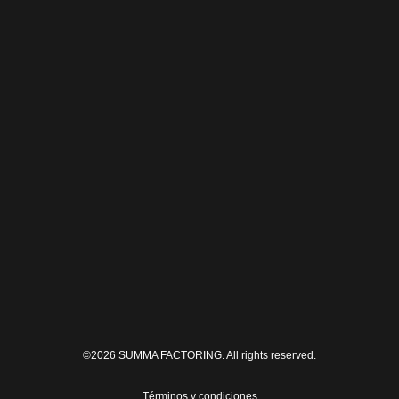
conformadas o en títulos valores.
Miembros de
Contacto
(+598) 29009290
summa@summa.com.uy
11.100 Montevideo, Uruguay
Yi 1530 esq. Uruguay
©2026 SUMMA FACTORING. All rights reserved.
Términos y condiciones