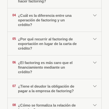
hacer factoring?
eliminar de su activo cuentas a cobrar para
mejorar sus ratios de liquidez y de riesgo o para
pagar pasivos.
¿Cuál es la diferencia entre una
04
Un amplio financiamiento sin más garantías que
operación de factoring y un
A exportadores que necesitan una alternativa ágil
crédito?
los documentos de venta.
para financiar ventas al exterior.
Cobertura contra el riesgo crediticio.
A importadores que necesitan darle seguridad de
Cobertura contra el riesgo cambiario.
cobro al exportador del exterior.
¿Por qué recurrir al factoring de
05
Gestión de cobranzas eficiente y profesional.
exportación en lugar de la carta de
Mejora en los plazos de cobro.
crédito?
Ahorro de trabajo administrativo.
¿El factoring es más caro que el
06
financiamiento mediante un
crédito?
¿Tiene el deudor la obligación de
07
pagar a la empresa de factoring?
¿Cómo se formaliza la relación de
08