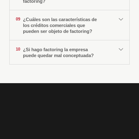
factoring?
¿Cuáles son las características de
09
los créditos comerciales que
pueden ser objeto de factoring?
¿Si hago factoring la empresa
10
puede quedar mal conceptuada?
Que tengan su origen en ventas por suministro
de mercancías, prestación de servicios o
realización de obras;
Que las mercaderías vendidas, los servicios
prestados o las obras realizadas sean del giro
habitual del cliente;
Que sean ventas efectuadas a empresas;
Que los créditos no se encuentren vencidos;
Compañía financiera no bancaria especializada en el
Que las condiciones de pago no sean a largo
financiamiento del capital de trabajo de empresas.
plazo;
Que estén documentados en facturas